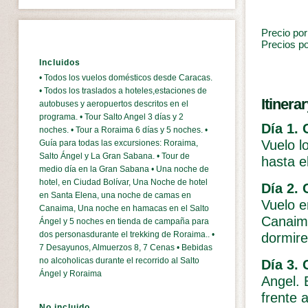
Precio por
Precios p
Incluidos
• Todos los vuelos domésticos desde Caracas.
• Todos los traslados a hoteles,estaciones de
Itinera
autobuses y aeropuertos descritos en el
programa. • Tour Salto Angel 3 días y 2
Día 1. 
noches. • Tour a Roraima 6 días y 5 noches. •
Vuelo l
Guía para todas las excursiones: Roraima,
Salto Ángel y La Gran Sabana. • Tour de
hasta el 
medio día en la Gran Sabana • Una noche de
hotel, en Ciudad Bolívar, Una Noche de hotel
Día 2.
en Santa Elena, una noche de camas en
Vuelo e
Canaima, Una noche en hamacas en el Salto
Canaima
Ángel y 5 noches en tienda de campaña para
dos personasdurante el trekking de Roraima.. •
dormire
7 Desayunos, Almuerzos 8, 7 Cenas • Bebidas
no alcoholicas durante el recorrido al Salto
Día 3. 
Ángel y Roraima
Angel.
frente 
No incluido