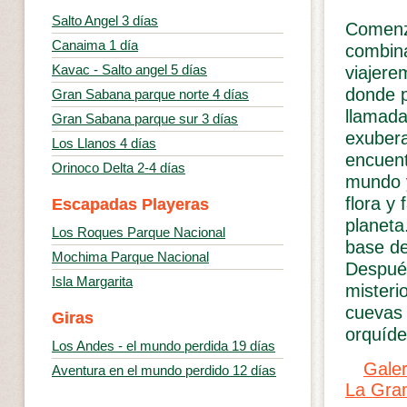
Salto Angel 3 días
Comenza
Canaima 1 día
combin
Kavac - Salto angel 5 días
viajere
donde 
Gran Sabana parque norte 4 días
llamada
Gran Sabana parque sur 3 días
exubera
Los Llanos 4 días
encuent
Orinoco Delta 2-4 días
mundo y
flora y
Escapadas Playeras
planeta
Los Roques Parque Nacional
base de
Mochima Parque Nacional
Después
Isla Margarita
misteri
cuevas 
Giras
orquíde
Los Andes - el mundo perdida 19 días
Galer
Aventura en el mundo perdido 12 días
La Gra