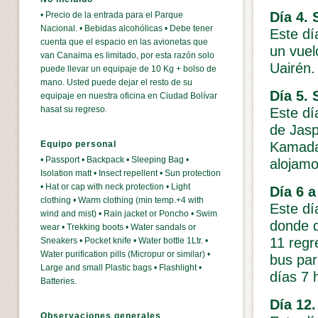
Día 4. 
• Precio de la entrada para el Parque
Nacional. • Bebidas alcohólicas • Debe tener
Este d
cuenta que el espacio en las avionetas que
un vuel
van Canaima es limitado, por esta razón solo
Uairén. 
puede llevar un equipaje de 10 Kg + bolso de
mano. Usted puede dejar el resto de su
Día 5.
equipaje en nuestra oficina en Ciudad Bolívar
hasat su regreso.
Este dí
de Jasp
Kamadac
Equipo personal
• Passport • Backpack • Sleeping Bag •
alojamos
Isolation matt • Insect repellent • Sun protection
• Hat or cap with neck protection • Light
Día 6 a
clothing • Warm clothing (min temp.+4 with
Este dí
wind and mist) • Rain jacket or Poncho • Swim
donde d
wear • Trekking boots • Water sandals or
11 reg
Sneakers • Pocket knife • Water bottle 1Ltr. •
Water purification pills (Micropur or similar) •
bus para
Large and small Plastic bags • Flashlight •
días 7 h
Batteries.
Día 12.
Observaciones generales