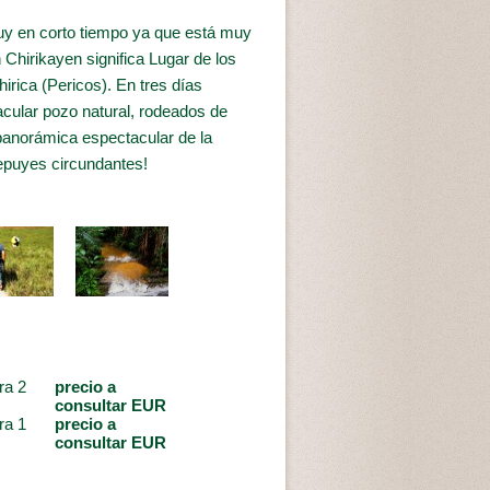
uy en corto tiempo ya que está muy
Chirikayen significa Lugar de los
rica (Pericos). En tres días
ular pozo natural, rodeados de
panorámica espectacular de la
epuyes circundantes!
ra 2
precio a
consultar EUR
ra 1
precio a
consultar EUR