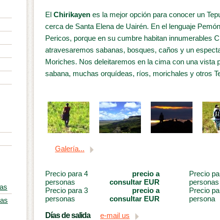
El
Chirikayen
es la mejor opción para conocer un Tep
cerca de Santa Elena de Uairén. En el lenguaje Pemón 
Pericos, porque en su cumbre habitan innumerables Chi
atravesaremos sabanas, bosques, caños y un espectac
Moriches. Nos deleitaremos en la cima con una vista 
sabana, muchas orquídeas, ríos, morichales y otros T
Galería...
Precio para 4
precio a
Precio pa
personas
consultar EUR
personas
ías
Precio para 3
precio a
Precio pa
personas
consultar EUR
persona
ías
Días de salida
e-mail us