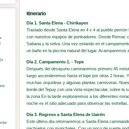
Itinerario
Día 1. Santa Elena - Chirikayen
Traslado desde Santa Elena en 4 x 4 al pueblo pemó
con nuestros equipos de porteadores. Desde Remac c
•
Sabana y la selva. Una vez estando en el campamento
l
un baño en la piscina natural del lugar. Acamparemos en
2x
Día 2. Campamento 1. - Tope
Después del desayuno caminaremos primero 45 minutos
luego ascenderemos hasta el tope por otras 2 horas. 
muchas orquídeas y algunas plantas carnívoras. Nuest
ara
borde del Tepuy con una vista espectacular, sobre la s
la zona En la tarde exploraremos a los diferentes mira
noche es el sitio adecuado para observar las estrellas.
Día 3. Regreso a Santa Elena de Uairén
Este último día retornaremos a Santa Elena caminando
ector
riachuelos con morichales. Con un poco de suerte po