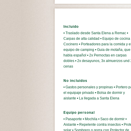
Incluido
• Traslado desde Santa Elena a Remac •
Carpas de alta calidad • Equipo de cocina 
Cocinero • Porteadores para la comida y e
equipo de camping • Guia de motaña, que
habla español • 2x Pernoctas en carpas
dobles • 2x desayunos, 3x almuerzos und 
cenas
No incluidos
• Gastos personales y propinas • Portero p
el equipaje privado • Bolsa de dormir y
aislante • La llegada a Santa Elena
Equipo personal
• Pasaporte • Mochila • Saco de dormir •
Aislante • Repelente contra insectos • Prot
solar • Sombrero o gorra con Protector de