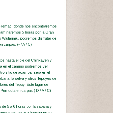
n Remac, donde nos encontraremos
aminaremos 5 horas por la Gran
 Wailarimu, podremos disfrutar de
 carpas. (- / A / C)
 hasta el pie del Chirikayen y
Ya en el camino podremos ver
ro sitio de acampar será en el
abana, la selva y otros Tepuyes de
dores del Tepuy. Este lugar de
 Pernocta en carpas ( D / A / C)
 de 5 a 6 horas por la sabana y
dremos ver un oso hormiguero o