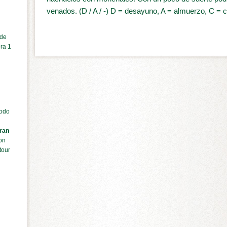
venados. (D / A / -) D = desayuno, A = almuerzo, C = 
 de
ra 1
todo
ran
on
tour