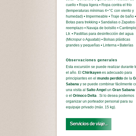
cuello • Ropa ligera • Ropa contra el frío
(temperaturas mínimas 4+°C con viento y
humedad) • Impermeable • Traje de baño •
Botas para trekking • Sandalias o Zapatos
reemplazo • Navaja de bolsillo • Cantimplo
Ltr. • Pastillas para desinfección del agua
(Micropur o Aguatab) • Bolsas plásticas
grandes y pequeñas • Linterna • Baterías
Observaciones generales
Esta excursión se puede realizar durante 
el año. El
Chirikayen
es adecuado para
principiantes en el
mundo perdido
de la
G
Sabana
y se puede combinar fácilmente c
una visita al
Salto Angel
un
Gran Sabana
o el
Orinoco Delta
. Si lo desea podemos
organizar un porteador personal para su
equipaje privado (máx. 15 kg).
Servicios de viaje...