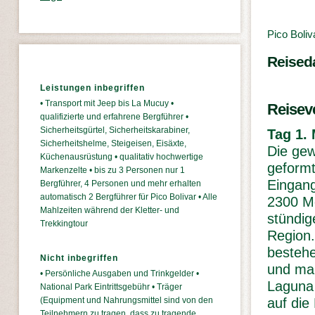
Pico Boliv
Reised
Leistungen inbegriffen
• Transport mit Jeep bis La Mucuy •
Reisev
qualifizierte und erfahrene Bergführer •
Sicherheitsgürtel, Sicherheitskarabiner,
Tag 1.
Sicherheitshelme, Steigeisen, Eisäxte,
Die gew
Küchenausrüstung • qualitativ hochwertige
geformt
Markenzelte • bis zu 3 Personen nur 1
Eingang
Bergführer, 4 Personen und mehr erhalten
automatisch 2 Bergführer für Pico Bolivar • Alle
2300 Me
Mahlzeiten während der Kletter- und
stündig
Trekkingtour
Region.
besteh
Nicht inbegriffen
und mal
• Persönliche Ausgaben und Trinkgelder •
Laguna 
National Park Eintrittsgebühr • Träger
auf die 
(Equipment und Nahrungsmittel sind von den
Teilnehmern zu tragen, dass zu tragende