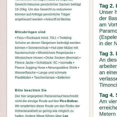
Gewicht inklusive persönlicher Sachen beträgt
Tag 2.
18-20kg. Um das Gewicht zu reduzieren
Unser h
können auf Anfrage persönliche Träger
der Bas
angeheuert werden • Ankunft ist Merida
am Vort
Paramo 
Mitzubringen sind
(Espele
• Pass • Rucksack mind. 70Lt. • Trekking
in der 
Schuhe an denen Steigeisen befestigt werden
können • Sonnenschutz • Hut oder Mütze mit
Tag 3.
Nackenschutz • Windsichere Regenjacke •
Windsichere Hosen • Dicke Socken (thermal) •
An dies
Fleece Jacke • Schlafsack -5C • Isomatte •
arbeite
Fleece Jogging Hose • Atmungsaktive Shirts •
an eine
Wasserflasche • Lange und schmale
verlass
Plastiktüten • Taschenlampe • Batterien
Timonci
Bitte beachten Sie
Tag 4.
Der hier angegeben Reiseverlauf beschreibt
Am vier
nicht die einzige Route auf den
Pico Bolivar
.
Wir empfehlen diese Route um das Risiko der
erreich
Höhenkrankheit so gering wie möglich zu
Metern 
halten. Andere Wege führen über
Los