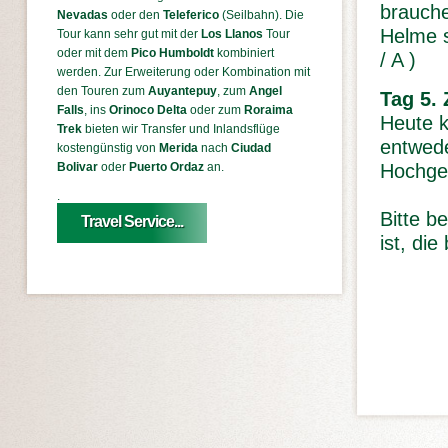
brauche
Nevadas
oder den
Teleferico
(Seilbahn). Die
Helme s
Tour kann sehr gut mit der
Los Llanos
Tour
oder mit dem
Pico Humboldt
kombiniert
/ A )
werden. Zur Erweiterung oder Kombination mit
den Touren zum
Auyantepuy
, zum
Angel
Tag 5.
Falls
, ins
Orinoco Delta
oder zum
Roraima
Heute 
Trek
bieten wir Transfer und Inlandsflüge
entwede
kostengünstig von
Merida
nach
Ciudad
Hochgeb
Bolivar
oder
Puerto Ordaz
an.
.
Bitte b
Travel Service...
ist, di